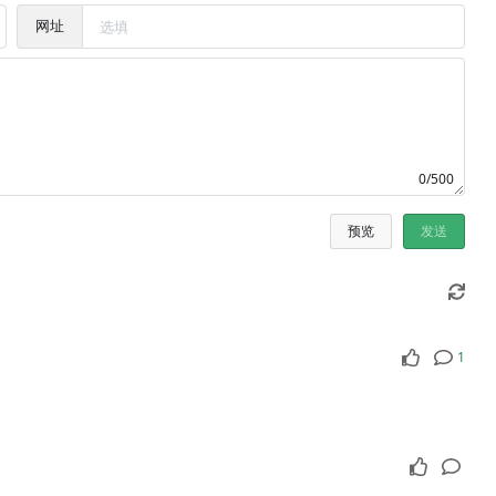
网址
0/500
预览
发送
1