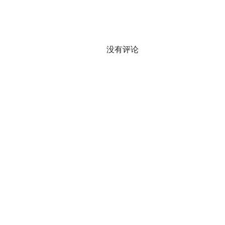
没有评论
0 / 0
蜀ICP备2023036728号-2
Copyright © 2023 - 2026 IFDESS.
本站所有内容除特别声明外，均采用 CC BY-NC-SA 4.0 许可协议