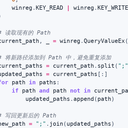
    winreg
.
KEY_READ 
|
 winreg
.
KEY_WRIT
)
# 读取现有的 Path
current_path
,
 _ 
=
 winreg
.
QueryValueEx
# 将新路径添加到 Path 中，避免重复添加
current_paths 
=
 current_path
.
split
(
";
updated_paths 
=
 current_paths
[
:
]
for
 path 
in
 paths
:
if
 path 
and
 path 
not
in
 current_p
        updated_paths
.
append
(
path
)
# 写回更新后的 Path
new_path 
=
";"
.
join
(
updated_paths
)