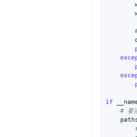
        
        
        
exce
exce
if
 __nam
# 
    path