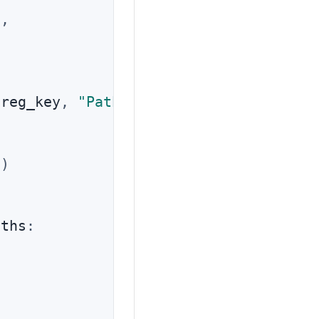
E
,
(
reg_key
,
"Path"
)
"
)
aths
: