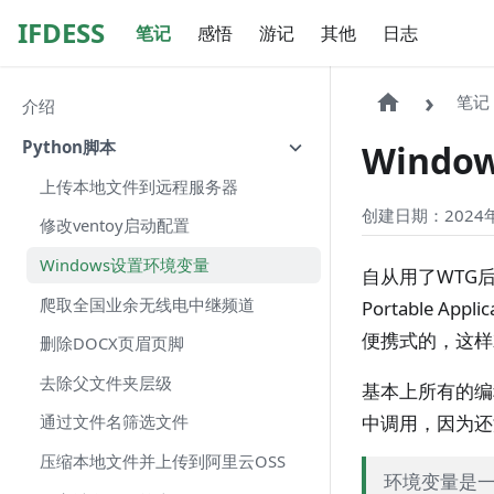
IFDESS
笔记
感悟
游记
其他
日志
笔记
介绍
Python脚本
Wind
上传本地文件到远程服务器
创建日期：2024年
修改ventoy启动配置
Windows设置环境变量
自从用了WTG
爬取全国业余无线电中继频道
Portable Ap
便携式的，这样
删除DOCX页眉页脚
去除父文件夹层级
基本上所有的编
中调用，因为还
通过文件名筛选文件
压缩本地文件并上传到阿里云OSS
环境变量是