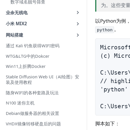
数字域名靓号筛查
为。这些变量
业余无线电
以Python
小米 MIX2
。
python
网站搭建
通过 Kali 钓鱼获得WIFI密码
Microsof
(c) Mic
WTG&LTG中的Dokcer
Win11上折腾Docker
C:\Users
Stable Diffusion Web UI（AI绘图）安
// highl
装及使用教程
'pyth
随身WIFI的各种套路及玩法
N100 迷你主机
Debian做服务器的相关设置
脚本如下：
VHDX镜像转移硬盘后的问题