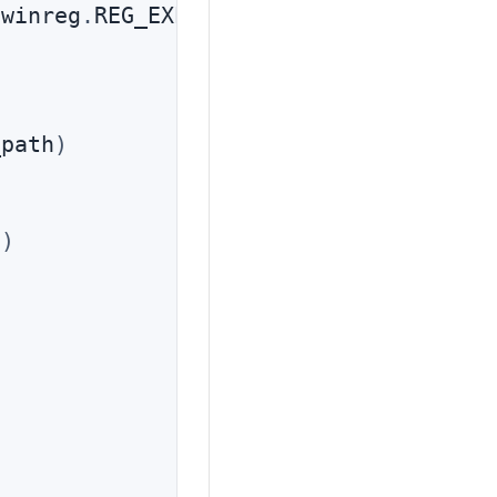
 winreg
.
REG_EXPAND_SZ
,
 new_path
)
_path
)
"
)