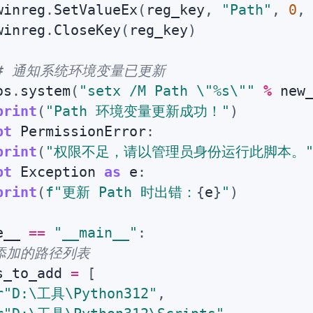
winreg
.
SetValueEx
(
reg_key
,
"Path"
,
0
,
winreg
.
CloseKey
(
reg_key
)
# 通知系统环境变量已更新
os
.
system
(
"setx /M Path \"%s\""
%
 new
print
(
"Path 环境变量更新成功！"
)
pt
 PermissionError
:
print
(
"权限不足，请以管理员身份运行此脚本。
pt
 Exception 
as
 e
:
print
(
f"更新 Path 时出错：
{
e
}
"
)
e__ 
==
"__main__"
:
要添加的路径列表
s_to_add 
=
[
r"D:\工具\Python312"
,