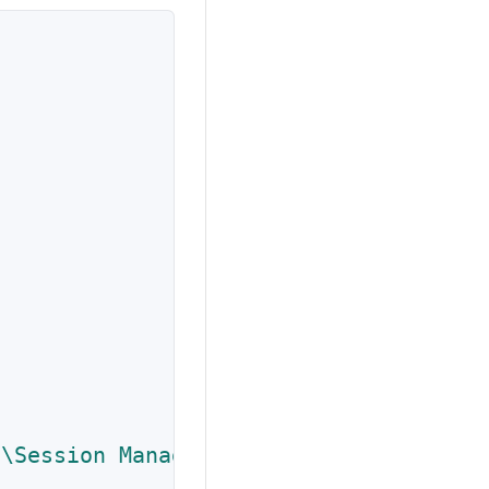
l\Session Manager\Environment"
,