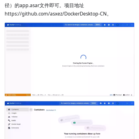
径）的app.asar文件即可。项目地址
https://github.com/asxez/DockerDesktop-CN。