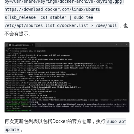
by=/usr/share/keyrings/docker-archive-keyring.gpg]
https://download.docker.com/linux/ubuntu
$(lsb_release -cs) stable" | sudo tee
，也
/etc/apt/sources.list.d/docker.list > /dev/null
不会有提示。
再次更新包列表以包括Docker的官方仓库，执行
sudo apt
。
update