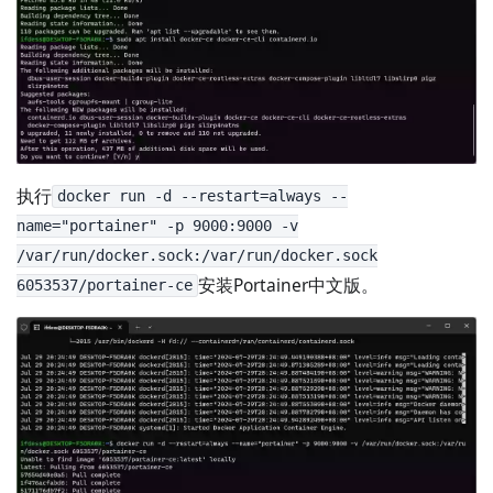
执行
docker run -d --restart=always --
name="portainer" -p 9000:9000 -v
/var/run/docker.sock:/var/run/docker.sock
安装Portainer中文版。
6053537/portainer-ce