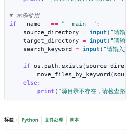
# 示例使用
if
 __name__ 
==
"__main__"
:
    source_directory 
=
input
(
"请输
    target_directory 
=
input
(
"请输
    search_keyword 
=
input
(
"请输入
if
 os
.
path
.
exists
(
source_direc
        move_files_by_keyword
(
sour
else
:
print
(
"源目录不存在，请检查路径
标签：
Python
文件处理
脚本