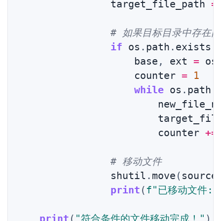
                target_file_path 
=
# 如果目标目录中存在
if
 os
.
path
.
exists
(
                    base
,
 ext 
=
 os
                    counter 
=
1
while
 os
.
path
.
                        new_file_n
                        target_fil
                        counter 
+=
# 移动文件
                shutil
.
move
(
source
print
(
f"已移动文件: 
print
(
"符合条件的文件移动完成！"
)