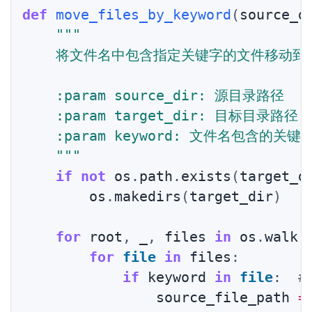
def
move_files_by_keyword
(
source_d
"""

    将文件名中包含指定关键字的文件移动到
    :param source_dir: 源目录路径

    :param target_dir: 目标目录路径

    :param keyword: 文件名包含的关键字
    """
if
not
 os
.
path
.
exists
(
target_d
        os
.
makedirs
(
target_dir
)
for
 root
,
 _
,
 files 
in
 os
.
walk
(
for
file
in
 files
:
if
 keyword 
in
file
:
#
                source_file_path 
=