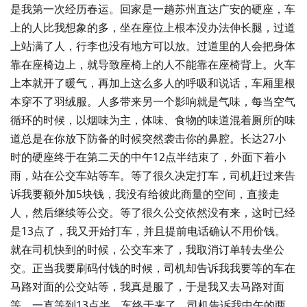
是我第一次经历春运。回家是一趟苏州直达广安的硬座，车
上的人比我想象的多，坐在座位上根本没办法伸长腿，过道
上站满了人，行李也没有地方可以放。过道里的人会把身体
靠在座椅边上，就导致座椅上的人不能靠在座椅背上。火车
上本就开了暖气，再加上这么多人的呼吸和说话，车厢里根
本穿不了羽绒服。人多带来另一个影响就是气味，每当空气
循环的时候，以烟味为主，体味、食物的味道混着厕所的味
道总是在你放下防备的时候突然袭击你的鼻腔。长达27小
时的硬座终于在第二天的中午12点半结束了，外面下着小
雨，站在公交车站等车。等了很久决定打车，司机赶过来告
诉我要额外加5块钱，我没有给彼此商量的空间，直接走
人，然后继续等公交。等了很久公交依然没有来，这时已经
是13点了，我又开始打车，并且提前电话确认不用价钱。
就在司机快到的时候，公交车来了，我取消订单转去坐公
交。正当我要刷码付钱的时候，司机却告诉我我要等的车在
马路对面的公交站等，我真是服了，于是我又去马路对面
等。一直等到13点半，车终于来了，司机告诉我中午的两