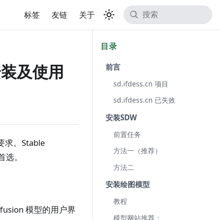
标签
友链
关于
目录
图）安装及使用
​前言
​sd.ifdess.cn 项目
​sd.ifdess.cn 已失效
​安装SDW
​前置任务
Stable
​方法一（推荐）
的首选。
​方法二
​安装绘图模型
​教程
fusion 模型的用户界
​模型网站推荐：