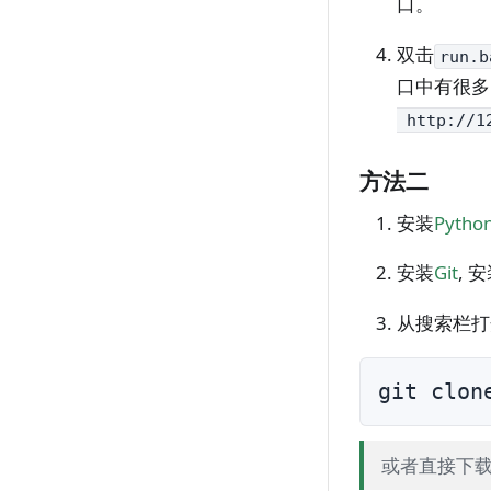
口。
双击
run.b
口中有很多
http://12
方法二
安装
Pytho
安装
Git
, 
从搜索栏打
git clon
或者直接下