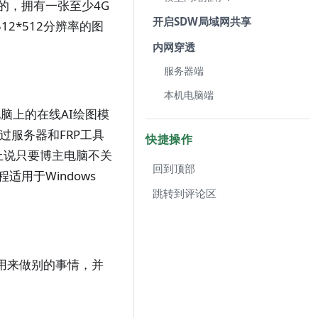
的，拥有一张至少4G
​开启SDW局域网共享
2*512分辨率的图
​内网穿透
​服务器端
​本机电脑端
电脑上的在线AI绘图模
过服务器和FRP工具
快捷操作
论上说只要博主电脑不关
回到顶部
用于Windows
跳转到评论区
用来做别的事情，并