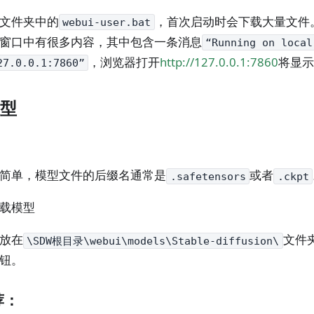
文件夹中的
，首次启动时会下载大量文件
webui-user.bat
窗口中有很多内容，其中包含一条消息
“Running on local
，浏览器打开
http://127.0.0.1:7860
将显示 
7.0.0.1:7860”
型
简单，模型文件的后缀名通常是
或者
.safetensors
.ckpt
载模型
放在
文件
\SDW根目录\webui\models\Stable-diffusion\
钮。
荐：