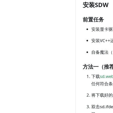
安装SDW
前置任务
安装显卡驱
安装VC+
自备魔法（
方法一（推
下载
sd.web
任何符合条
将下载好的
双击sd.if