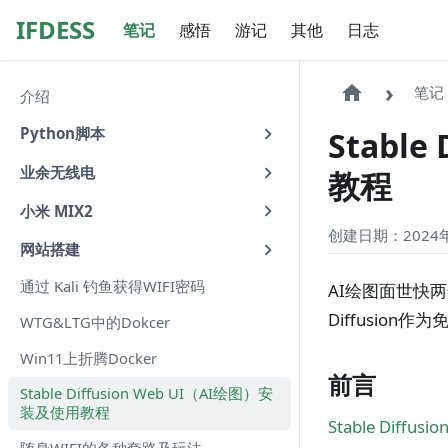
IFDESS
笔记
感悟
游记
其他
日志
笔记
介绍
Python脚本
Stabl
业余无线电
教程
小米 MIX2
创建日期：2024年
网站搭建
通过 Kali 钓鱼获得WIFI密码
AI绘图面世快
Diffusio
WTG&LTG中的Dokcer
Win11上折腾Docker
前言
Stable Diffusion Web UI（AI绘图）安
装及使用教程
Stable Diffusio
随身WIFI的各种套路及玩法