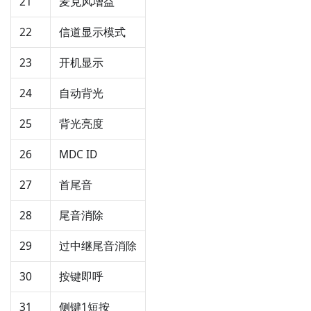
21
麦克风增益
22
信道显示模式
23
开机显示
24
自动背光
25
背光亮度
26
MDC ID
27
首尾音
28
尾音消除
29
过中继尾音消除
30
按键即呼
31
侧键1短按