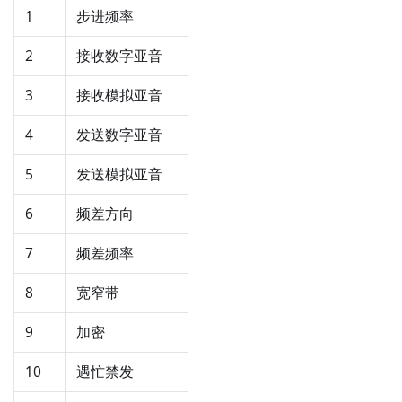
1
步进频率
2
接收数字亚音
3
接收模拟亚音
4
发送数字亚音
5
发送模拟亚音
6
频差方向
7
频差频率
8
宽窄带
9
加密
10
遇忙禁发