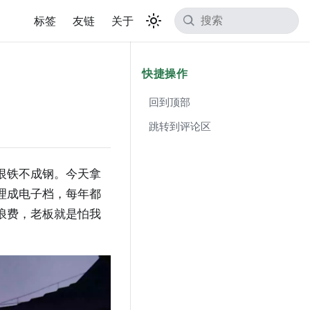
标签
友链
关于
快捷操作
回到顶部
跳转到评论区
恨铁不成钢。今天拿
理成电子档，每年都
浪费，老板就是怕我