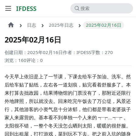
IFDESS
日志
2025年日志
2025年02月16日
2025年02月16日
创建日期：2025年02月16日
作者：IFDESS
字数：270
浏览：160
评论：
0
今天早上依旧是上了一节课，下课去给车子加油、洗车。然
后给车贴了贴纸，左右各一道划痕，贴完看着舒服多了。本
来打算去拙政园，结果博物馆的门票没有了，那附近还限行
外地牌照，所以就没去。回来吃完午饭去了万公堤，风景还
行，其他游客的小资气息十分浓郁，他们都是带着老婆孩子
家人来露营的。基本看不到单独一个人来的 ┭┮﹏┭┮ 。
太阳很不错，一整个冬天没怎么晒到太阳，暖暖的很舒服。
回到出租屋，打打游戏，菜到玩不下去。把之前入坑的随身