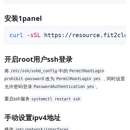
安装1panel
curl
-sSL
 https://resource.fit2clo
开启root用户ssh登录
将
中的
/etc/ssh/sshd_config
PermitRootLogin
改为
，同时设置
prohibit-password
PermitRootLogin yes
允许密码登录
。
PasswordAuthentication yes
重启ssh服务
systemctl restart ssh
手动设置ipv4地址
修改
，
/etc/network/interfaces