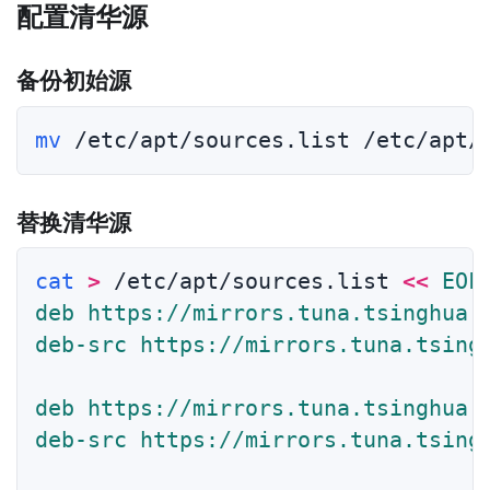
配置清华源
备份初始源
mv
替换清华源
cat
>
 /etc/apt/sources.list 
<<
EOF

deb https://mirrors.tuna.tsinghua.e
deb-src https://mirrors.tuna.tsingh
deb https://mirrors.tuna.tsinghua.e
deb-src https://mirrors.tuna.tsingh