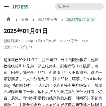
IFDESS
日志
2025年日志
2025年01月01日
2025年01月01日
创建日期：2025年01月01日
作者：IFDESS
字数：442
浏览：176
评论：
0
起床就已经快11点了，拉开窗帘，外面的阳光很好，起床
收拾收拾和好兄弟一起去吃烤肉。到餐厅取了排队票，闲
逛、闲聊，虽然是元旦节，但是街上行人不算拥挤。路过一
家彩票店，一人一张刮刮乐，我中30块，嘻嘻，I'm a lucky
dog. 烤肉很好吃，一人124，吃完直接不用吃晚饭了。然后
去城隍庙逛了一会，这种人挤人的景点真的没什么好看，灯
会、展览、商铺都不是我们感兴趣的东西。时间不知不觉就
很晚了，于是开始返程，最后约定好这周六来找苏州找我唱