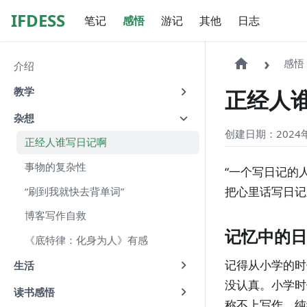
IFDESS
笔记
感悟
游记
其他
日志
感悟
介绍
教学
正经人
杂想
创建日期：2024年
正经人谁写日记啊
事物的复杂性
“一个写日记的人
把心里话写日记
“刷到我就快去背单词”
博客写作自救
记忆中的日
《底特律：化身为人》有感
记得从小学的时
生活
没认真。小学时
读书感悟
称不上写作，纯