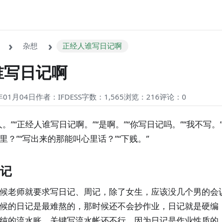
杂想
正经人谁写日记啊
谁写日记啊
01月04日
作者：IFDESS
字数：1,565
浏览：216
评论：
0
。”“正经人谁写日记啊。”“是啊。”“你写日记吗。”“我不写。”
里？”“写出来的那能叫心里话？”“下贱。”
记
候老师就要求写日记、周记，除了女生，应该没几个男的会
候的日记是最难熬的，那时候还不会抄作业，日记就是硬编
纯的流水账。关键写流水帐还不行，因为日记是作业性质的