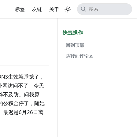
标签
友链
关于
快捷操作
回到顶部
跳转到评论区
DNS生效就睡觉了，
是外网访问不了。今天
猝不及防。问我原
的公积金停了，随她
最迟是6月26日离