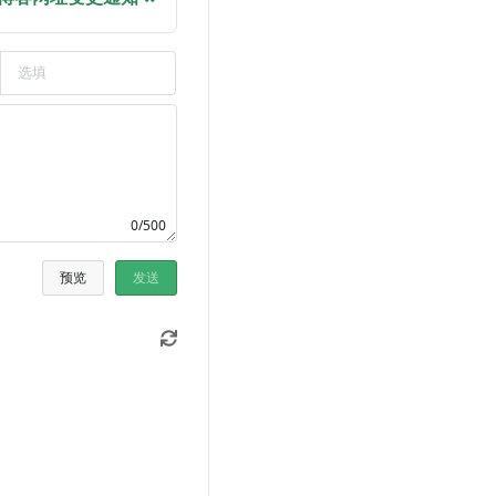
0/500
预览
发送